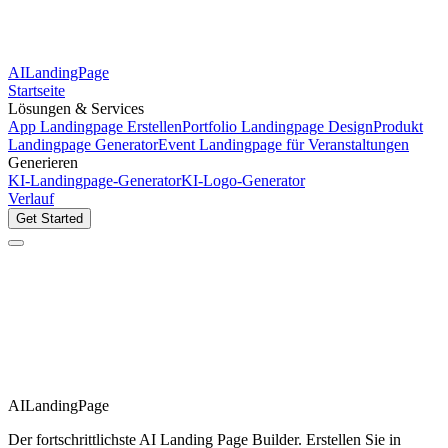
AILandingPage
Startseite
Lösungen & Services
App Landingpage Erstellen
Portfolio Landingpage Design
Produkt
Landingpage Generator
Event Landingpage für Veranstaltungen
Generieren
KI-Landingpage-Generator
KI-Logo-Generator
Verlauf
Get Started
AILandingPage
Der fortschrittlichste AI Landing Page Builder. Erstellen Sie in